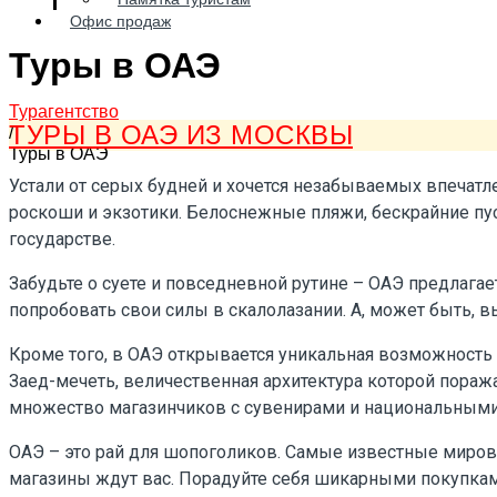
Офис продаж
Туры в ОАЭ
Турагентство
ТУРЫ В ОАЭ ИЗ МОСКВЫ
/
Туры в ОАЭ
Устали от серых будней и хочется незабываемых впечатл
роскоши и экзотики. Белоснежные пляжи, бескрайние пус
государстве.
Забудьте о суете и повседневной рутине – ОАЭ предлага
попробовать свои силы в скалолазании. А, может быть, 
Кроме того, в ОАЭ открывается уникальная возможность 
Заед-мечеть, величественная архитектура которой поража
множество магазинчиков с сувенирами и национальным
ОАЭ – это рай для шопоголиков. Самые известные мир
магазины ждут вас. Порадуйте себя шикарными покупками