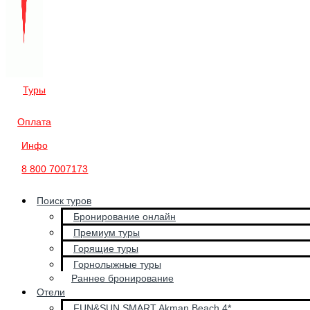
Туры
Оплата
Инфо
8 800 7007173
Поиск туров
Бронирование онлайн
Премиум туры
Горящие туры
Горнолыжные туры
Раннее бронирование
Отели
FUN&SUN SMART Akman Beach 4*